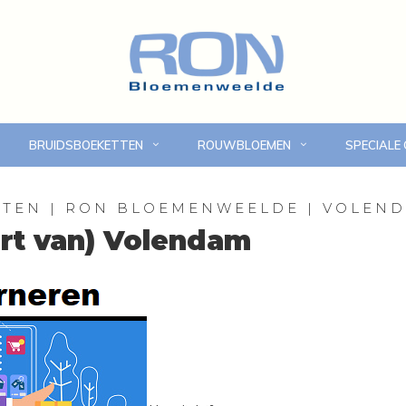
BRUIDSBOEKETTEN
ROUWBLOEMEN
SPECIALE
Online bloemen bestellen
Eigen bezorgdienst in
NTEN | RON BLOEMENWEELDE | VOLEN
urt van) Volendam