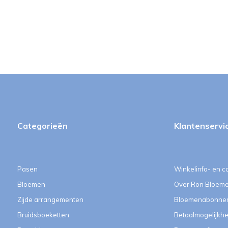
Categorieën
Klantenservi
Pasen
Winkelinfo- en c
Bloemen
Over Ron Bloem
Zijde arrangementen
Bloemenabonne
Bruidsboeketten
Betaalmogelijkh