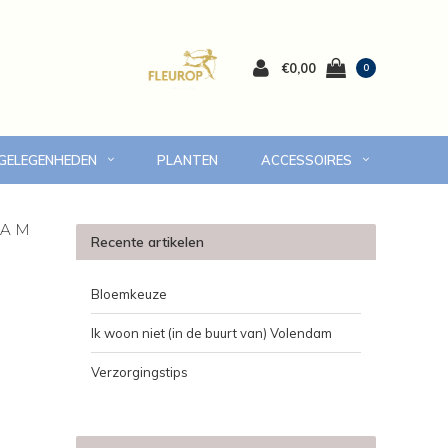
€0,00
0
 GELEGENHEDEN
PLANTEN
ACCESSOIRES
 Volendam en omgeving
7 dagen versgarantie
DAM
Recente artikelen
Bloemkeuze
Ik woon niet (in de buurt van) Volendam
Verzorgingstips