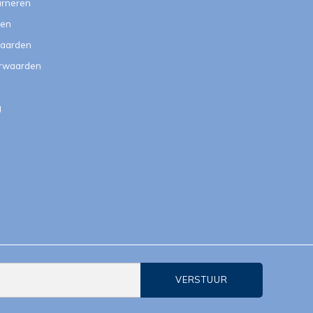
urneren
ten
aarden
orwaarden
g
VERSTUUR