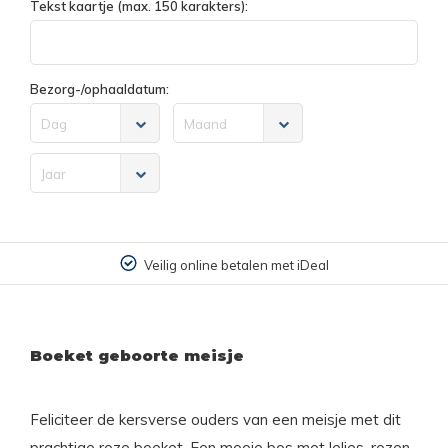
Tekst kaartje (max. 150 karakters):
Bezorg-/ophaaldatum:
Dag
Maand
Jaar
Veilig online betalen met iDeal
Boeket geboorte meisje
Feliciteer de kersverse ouders van een meisje met dit
prachtige roze boeket. Een mooie bos met lelies, rozen,