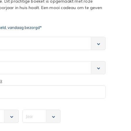
te. Dit prachtige boeket is opgemaakt met roze
voorjaar in huis haalt. Een mooi cadeau om te geven
teld, vandaag bezorgd*
):
Jaar