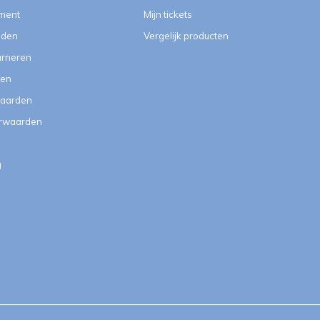
ment
Mijn tickets
eden
Vergelijk producten
urneren
ten
aarden
orwaarden
g