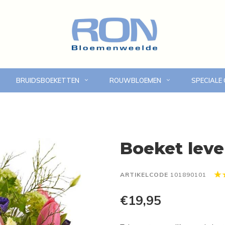
BRUIDSBOEKETTEN
ROUWBLOEMEN
SPECIALE
Online bloemen bestellen
Eigen bezorgdienst in
Boeket leve
ARTIKELCODE
101890101
€19,95