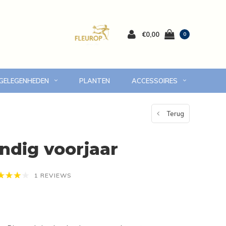
€0,00
0
 GELEGENHEDEN
PLANTEN
ACCESSOIRES
 Volendam en omgeving
7 dagen versgarantie
Terug
ndig voorjaar
1 REVIEWS