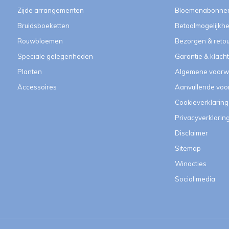
Zijde arrangementen
Bloemenabonne
Bruidsboeketten
Betaalmogelijkh
Rouwbloemen
Bezorgen & reto
Speciale gelegenheden
Garantie & klach
Planten
Algemene voorw
Accessoires
Aanvullende vo
Cookieverklaring
Privacyverklarin
Disclaimer
Sitemap
Winacties
Social media