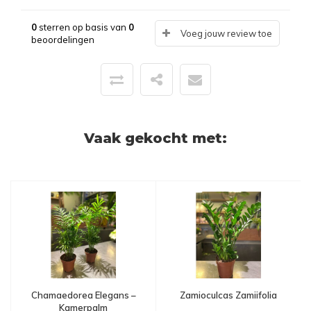
0
sterren op basis van
0
Voeg jouw review toe
beoordelingen
Vaak gekocht met:
Chamaedorea Elegans –
Zamioculcas Zamiifolia
Kamerpalm