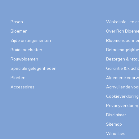
Pasen
Winkelinfo- en c
Bloemen
Over Ron Bloem
Zijde arrangementen
Bloemenabonne
Bruidsboeketten
Betaalmogelijkh
Rouwbloemen
Bezorgen & reto
Speciale gelegenheden
Garantie & klach
Planten
Algemene voorw
Accessoires
Aanvullende vo
Cookieverklaring
Privacyverklarin
Disclaimer
Sitemap
Winacties