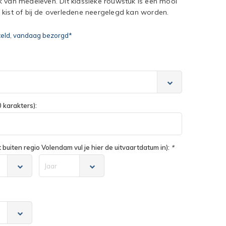
jk van medeleven. Dit klassieke rouwstuk is een mooi
 kist of bij de overledene neergelegd kan worden.
teld, vandaag bezorgd*
 karakters):
buiten regio Volendam vul je hier de uitvaartdatum in):
*
Jaar