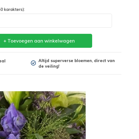
0 karakters):
+ Toevoegen aan winkelwagen
Altijd superverse bloemen, direct van
eal
de veiling!