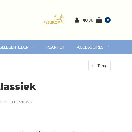
€0,00
0
 GELEGENHEDEN
PLANTEN
ACCESSOIRES
 Volendam en omgeving
7 dagen versgarantie
Terug
lassiek
0 REVIEWS