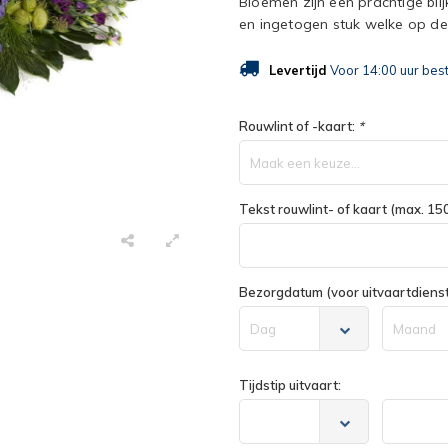
Bloemen zijn een prachtige bli
en ingetogen stuk welke op de
Levertijd
Voor 14:00 uur bes
Rouwlint of -kaart:
*
Maak een keuze...
Tekst rouwlint- of kaart (max. 150
Bezorgdatum (voor uitvaartdienst 
Dag
Maand
Tijdstip uitvaart: