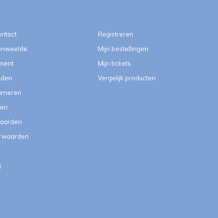
ontact
Registreren
enweelde
Mijn bestellingen
ment
Mijn tickets
eden
Vergelijk producten
urneren
ten
aarden
orwaarden
g