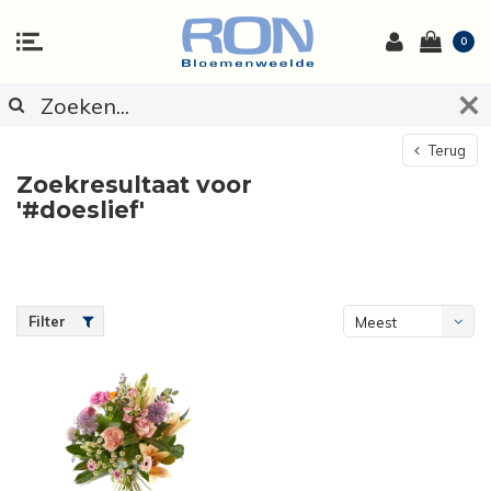
0
Terug
Zoekresultaat voor
'#doeslief'
Filter
Meest
bekeken