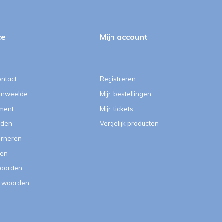
ce
Mijn account
ontact
Registreren
enweelde
Mijn bestellingen
ment
Mijn tickets
eden
Vergelijk producten
urneren
ten
aarden
orwaarden
g