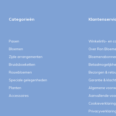
Categorieën
Klantenservi
Pasen
Winkelinfo- en c
Bloemen
Over Ron Bloem
Zijde arrangementen
Bloemenabonne
Bruidsboeketten
Betaalmogelijkh
Rouwbloemen
Bezorgen & reto
Speciale gelegenheden
Garantie & klach
Planten
Algemene voorw
Accessoires
Aanvullende vo
Cookieverklaring
Privacyverklarin