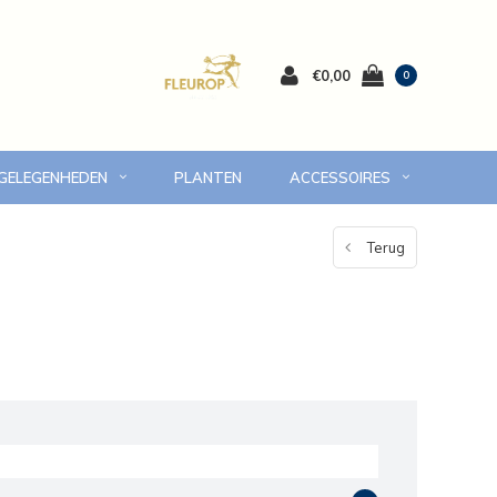
€0,00
0
 GELEGENHEDEN
PLANTEN
ACCESSOIRES
 Volendam en omgeving
7 dagen versgarantie
Terug