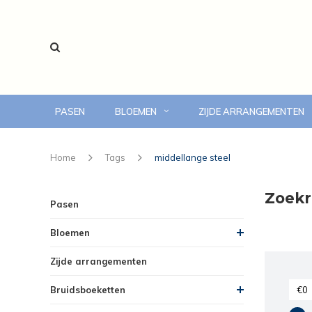
PASEN
BLOEMEN
ZIJDE ARRANGEMENTEN
voor 14:00 uur besteld, vandaag bezorgd
Home
Tags
middellange steel
Zoekr
Pasen
Bloemen
Zijde arrangementen
Bruidsboeketten