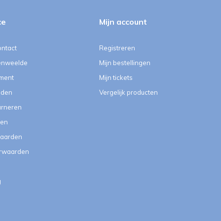
ce
Mijn account
ontact
Registreren
enweelde
Mijn bestellingen
ment
Mijn tickets
eden
Vergelijk producten
urneren
ten
aarden
orwaarden
g