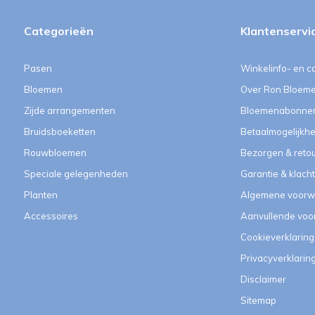
Categorieën
Klantenservi
Pasen
Winkelinfo- en c
Bloemen
Over Ron Bloem
Zijde arrangementen
Bloemenabonne
Bruidsboeketten
Betaalmogelijkh
Rouwbloemen
Bezorgen & reto
Speciale gelegenheden
Garantie & klach
Planten
Algemene voorw
Accessoires
Aanvullende vo
Cookieverklaring
Privacyverklarin
Disclaimer
Sitemap