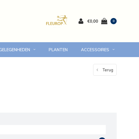
€0,00
0
 GELEGENHEDEN
PLANTEN
ACCESSOIRES
 Volendam en omgeving
7 dagen versgarantie
Terug