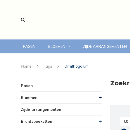
PASEN
BLOEMEN
ZIJDE ARRANGEMENTEN
voor 14:00 uur besteld, vandaag bezorgd
Home
Tags
Ornithogalum
Zoekr
Pasen
Bloemen
Zijde arrangementen
Bruidsboeketten