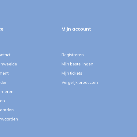
ce
Mijn account
ontact
Registreren
enweelde
Mijn bestellingen
ment
Mijn tickets
eden
Vergelijk producten
urneren
ten
aarden
orwaarden