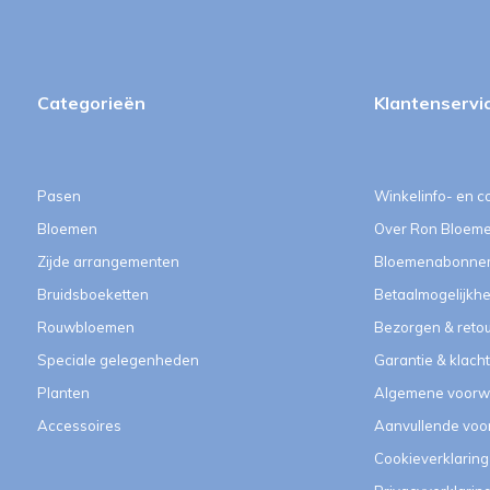
Categorieën
Klantenservi
Pasen
Winkelinfo- en c
Bloemen
Over Ron Bloem
Zijde arrangementen
Bloemenabonne
Bruidsboeketten
Betaalmogelijkh
Rouwbloemen
Bezorgen & reto
Speciale gelegenheden
Garantie & klach
Planten
Algemene voorw
Accessoires
Aanvullende vo
Cookieverklaring