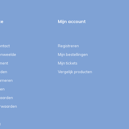
ce
Mijn account
ontact
Registreren
enweelde
Mijn bestellingen
ment
Mijn tickets
eden
Vergelijk producten
urneren
ten
aarden
orwaarden
g