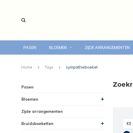
PASEN
BLOEMEN
ZIJDE ARRANGEMENTEN
voor 14:00 uur besteld, vandaag bezorgd
Home
Tags
sympathieboeket
Zoekr
Pasen
Bloemen
Zijde arrangementen
Bruidsboeketten