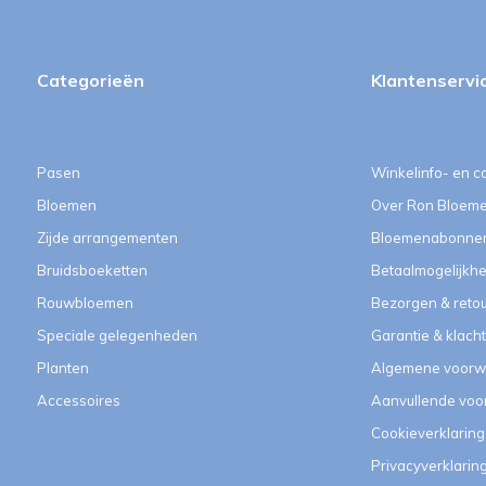
Categorieën
Klantenservi
Pasen
Winkelinfo- en c
Bloemen
Over Ron Bloem
Zijde arrangementen
Bloemenabonne
Bruidsboeketten
Betaalmogelijkh
Rouwbloemen
Bezorgen & reto
Speciale gelegenheden
Garantie & klach
Planten
Algemene voorw
Accessoires
Aanvullende vo
Cookieverklaring
Privacyverklarin