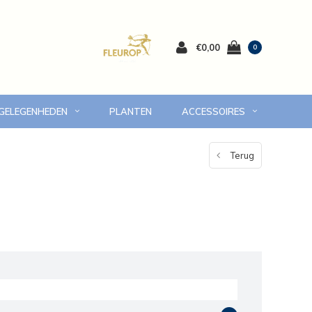
€0,00
0
 GELEGENHEDEN
PLANTEN
ACCESSOIRES
 Volendam en omgeving
7 dagen versgarantie
Terug