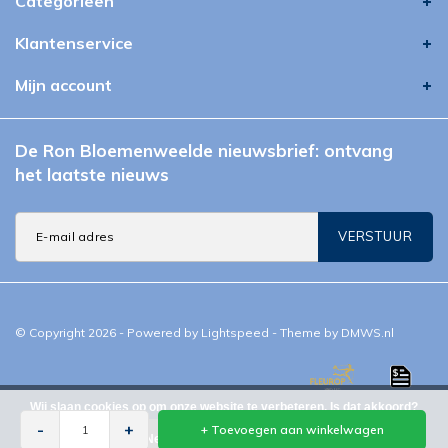
Categorieën
Klantenservice
Mijn account
De Ron Bloemenweelde nieuwsbrief: ontvang
het laatste nieuws
VERSTUUR
© Copyright 2026 - Powered by
Lightspeed
- Theme by
DMWS.nl
Wij slaan cookies op om onze website te verbeteren. Is dat akkoord?
-
Ron Bloemenweelde
4,9
/
5
-
100+
beoordelingen op
google.nl
-
+
+ Toevoegen aan winkelwagen
Ja
Nee
Meer over privacy en cookies »