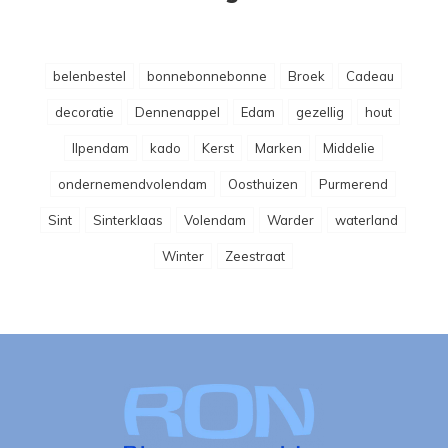
belenbestel
bonnebonnebonne
Broek
Cadeau
decoratie
Dennenappel
Edam
gezellig
hout
Ilpendam
kado
Kerst
Marken
Middelie
ondernemendvolendam
Oosthuizen
Purmerend
Sint
Sinterklaas
Volendam
Warder
waterland
Winter
Zeestraat