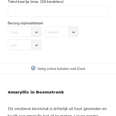
Tekst kaartje (max. 150 karakters):
Bezorg-/ophaaldatum:
Dag
Maand
Jaar
Veilig online betalen met iDeal
Amaryllis in Boomstronk
Dit creatieve kerststuk is letterlijk uit hout gesneden en
heeft een amaryllis het af te maken. Liever zonder