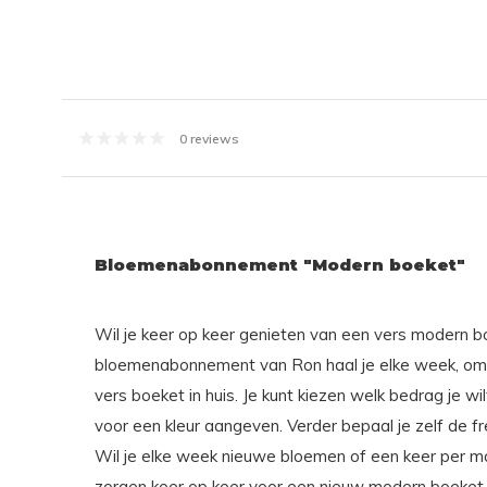
0 reviews
Bloemenabonnement "Modern boeket"
Wil je keer op keer genieten van een vers modern 
bloemenabonnement van Ron haal je elke week, om
vers boeket in huis. Je kunt kiezen welk bedrag je wi
voor een kleur aangeven. Verder bepaal je zelf de f
Wil je elke week nieuwe bloemen of een keer per 
zorgen keer op keer voor een nieuw modern boeket 