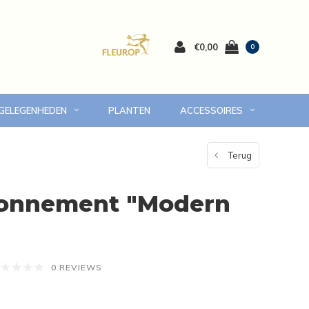
€0,00
0
 GELEGENHEDEN
PLANTEN
ACCESSOIRES
 Volendam en omgeving
7 dagen versgarantie
Terug
onnement "Modern
0 REVIEWS