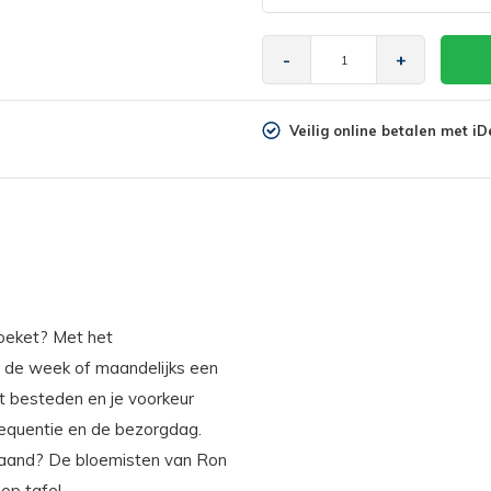
-
+
Veilig online betalen met iD
boeket? Met het
 de week of maandelijks een
lt besteden en je voorkeur
requentie en de bezorgdag.
maand? De bloemisten van Ron
op tafel.