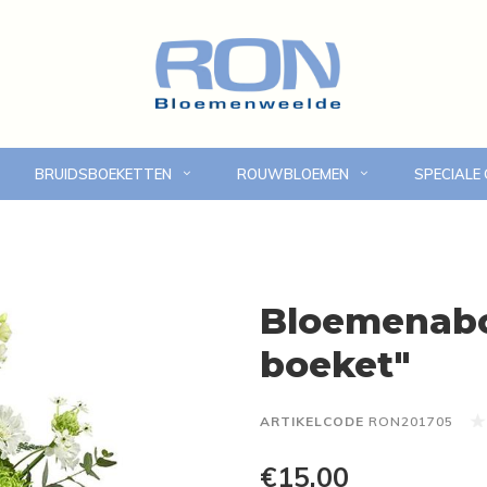
BRUIDSBOEKETTEN
ROUWBLOEMEN
SPECIALE
Online bloemen bestellen
Eigen bezorgdienst in
Bloemenab
boeket"
ARTIKELCODE
RON201705
€15,00