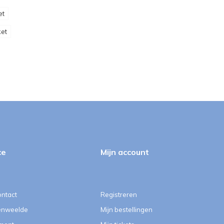
et
et
ce
Mijn account
ontact
Registreren
enweelde
Mijn bestellingen