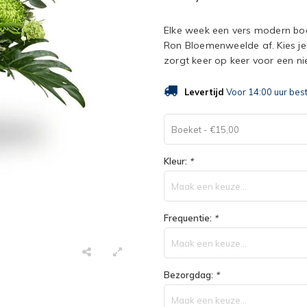
Elke week een vers modern bo
Ron Bloemenweelde af. Kies je
zorgt keer op keer voor een ni
Levertijd
Voor 14:00 uur bes
Boeket - €15,00
Kleur:
*
Maak een keuze...
Frequentie:
*
Maak een keuze...
Bezorgdag:
*
Maak een keuze...