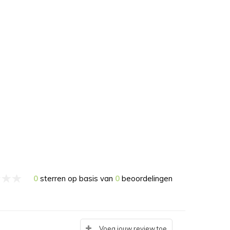
0
sterren op basis van
0
beoordelingen
Voeg jouw review toe