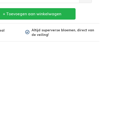
+ Toevoegen aan winkelwagen
Altijd superverse bloemen, direct van
eal
de veiling!