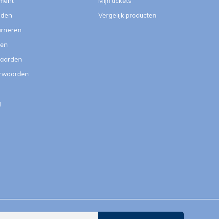
ment
Mijn tickets
eden
Vergelijk producten
urneren
ten
aarden
orwaarden
g