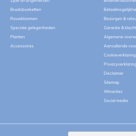
Zijde arrangementen
Bloemenabonne
Bruidsboeketten
Betaalmogelijkh
Rouwbloemen
Bezorgen & reto
Speciale gelegenheden
Garantie & klach
Planten
Algemene voorw
Accessoires
Aanvullende vo
Cookieverklaring
Privacyverklarin
Disclaimer
Sitemap
Winacties
Social media