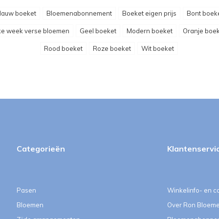
lauw boeket
Bloemenabonnement
Boeket eigen prijs
Bont boek
ke week verse bloemen
Geel boeket
Modern boeket
Oranje boek
Rood boeket
Roze boeket
Wit boeket
Categorieën
Klantenservi
Pasen
Winkelinfo- en c
Bloemen
Over Ron Bloem