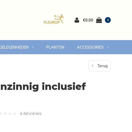
€0,00
0
 GELEGENHEDEN
PLANTEN
ACCESSOIRES
 Volendam en omgeving
7 dagen versgarantie
Terug
nzinnig inclusief
0 REVIEWS