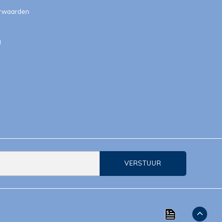
orwaarden
g
VERSTUUR