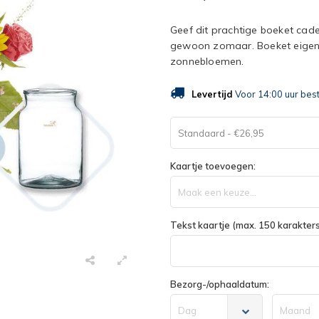
Geef dit prachtige boeket cad
gewoon zomaar. Boeket eigen
zonnebloemen.
Levertijd
Voor 14:00 uur bes
Standaard - €26,95
Kaartje toevoegen:
Maak een keuze...
Tekst kaartje (max. 150 karakters
Bezorg-/ophaaldatum:
Dag
Maand