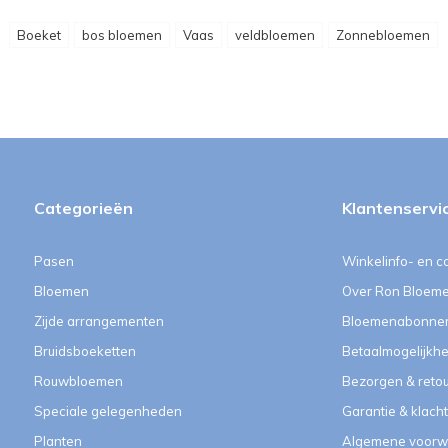
Boeket
bos bloemen
Vaas
veldbloemen
Zonnebloemen
Categorieën
Klantenservi
Pasen
Winkelinfo- en c
Bloemen
Over Ron Bloem
Zijde arrangementen
Bloemenabonne
Bruidsboeketten
Betaalmogelijkh
Rouwbloemen
Bezorgen & reto
Speciale gelegenheden
Garantie & klach
Planten
Algemene voorw