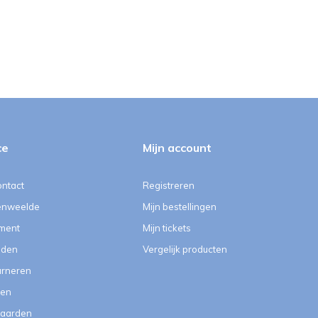
ce
Mijn account
ontact
Registreren
enweelde
Mijn bestellingen
ment
Mijn tickets
eden
Vergelijk producten
urneren
ten
aarden