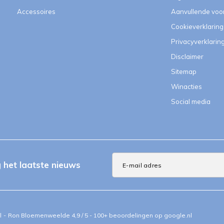
Accessoires
Aanvullende vo
Cookieverklaring
Privacyverklarin
Disclaimer
Sitemap
Winacties
Social media
het laatste nieuws
l
-
Ron Bloemenweelde
4,9
/
5
-
100+
beoordelingen op
google.nl