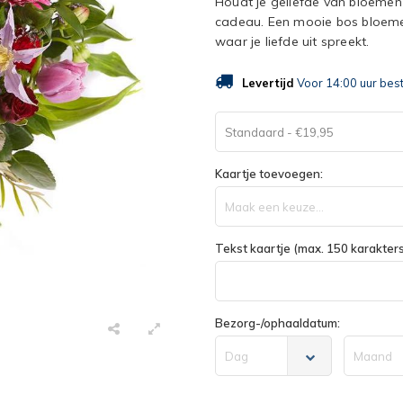
Houdt je geliefde van bloemen?
cadeau. Een mooie bos bloeme
waar je liefde uit spreekt.
Levertijd
Voor 14:00 uur bes
Standaard - €19,95
Kaartje toevoegen:
Maak een keuze...
Tekst kaartje (max. 150 karakters
Bezorg-/ophaaldatum:
Dag
Maand