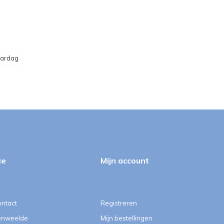
aardag
ce
Mijn account
ontact
Registreren
enweelde
Mijn bestellingen