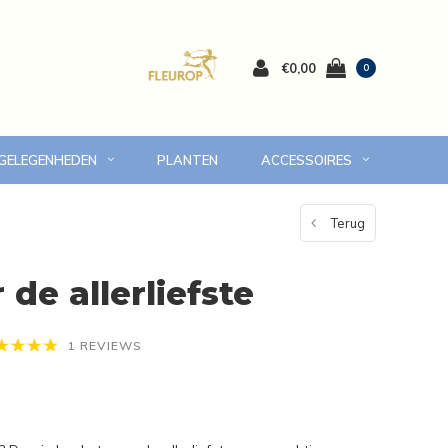
€0,00
0
 GELEGENHEDEN
PLANTEN
ACCESSOIRES
 Volendam en omgeving
7 dagen versgarantie
Terug
de allerliefste
1 REVIEWS