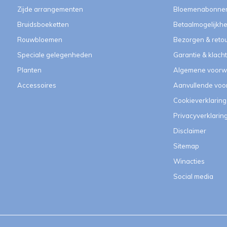
Zijde arrangementen
Bloemenabonne
Bruidsboeketten
Betaalmogelijkh
Rouwbloemen
Bezorgen & reto
Speciale gelegenheden
Garantie & klach
Planten
Algemene voorw
Accessoires
Aanvullende vo
Cookieverklaring
Privacyverklarin
Disclaimer
Sitemap
Winacties
Social media