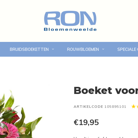
BRUIDSBOEKETTEN
ROUWBLOEMEN
SPECIALE
Online bloemen bestellen
Eigen bezorgdienst in
Boeket voor 
ARTIKELCODE
105895101
€19,95