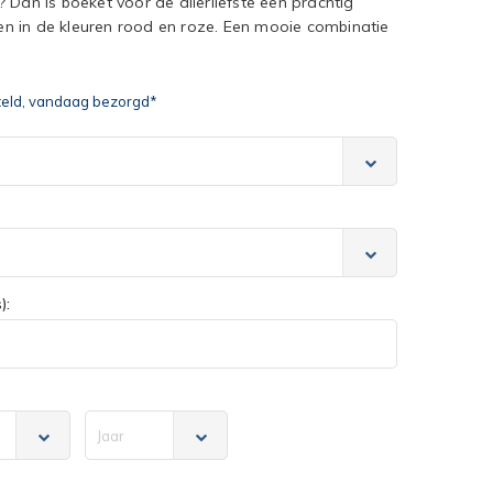
 Dan is boeket voor de allerliefste een prachtig
n in de kleuren rood en roze. Een mooie combinatie
teld, vandaag bezorgd*
):
Jaar