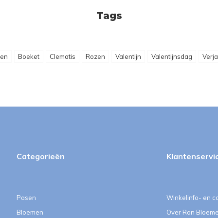
Tags
men
Boeket
Clematis
Rozen
Valentijn
Valentijnsdag
Verj
Categorieën
Klantenservi
Pasen
Winkelinfo- en c
Bloemen
Over Ron Bloem