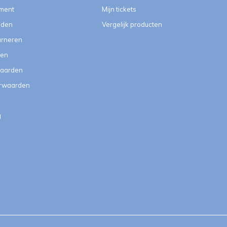
ment
Mijn tickets
eden
Vergelijk producten
urneren
ten
aarden
orwaarden
g