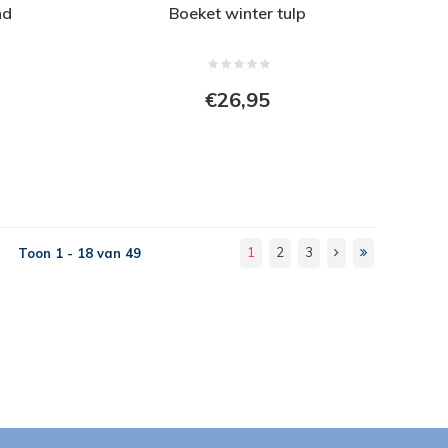
nd
Boeket winter tulp
€26,95
1
2
3
Toon 1 - 18 van 49