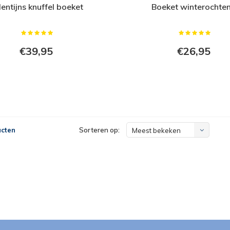
lentijns knuffel boeket
Boeket winterochte
€39,95
€26,95
ucten
Sorteren op:
Meest bekeken