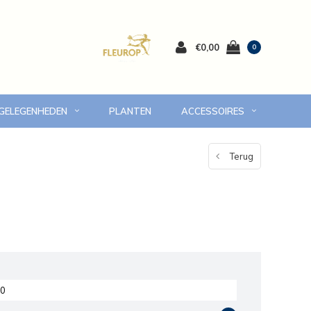
€0,00
0
 GELEGENHEDEN
PLANTEN
ACCESSOIRES
 Volendam en omgeving
7 dagen versgarantie
Terug