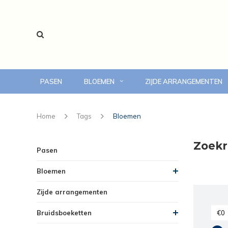
PASEN
BLOEMEN
ZIJDE ARRANGEMENTEN
voor 14:00 uur besteld, vandaag bezorgd
Home
Tags
Bloemen
Zoekr
Pasen
Bloemen
Zijde arrangementen
Bruidsboeketten