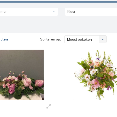
emen
Kleur
ucten
Sorteren op:
Meest bekeken