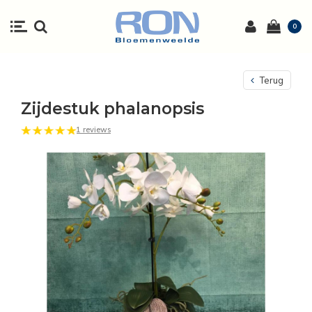
0
Terug
Zijdestuk phalanopsis
1 reviews