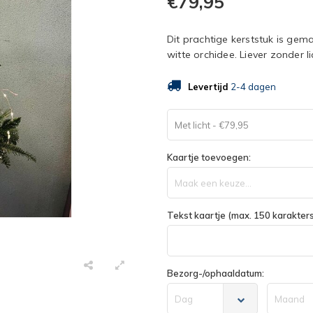
€79,95
Dit prachtige kerststuk is gem
witte orchidee. Liever zonder 
Levertijd
2-4 dagen
Met licht - €79,95
Kaartje toevoegen:
Maak een keuze...
Tekst kaartje (max. 150 karakters
Bezorg-/ophaaldatum:
Dag
Maand