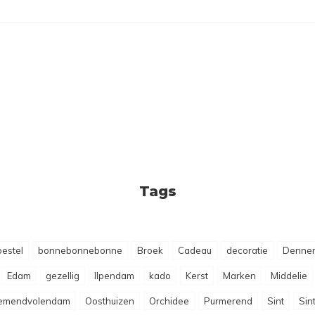
Tags
estel
bonnebonnebonne
Broek
Cadeau
decoratie
Dennen
Edam
gezellig
Ilpendam
kado
Kerst
Marken
Middelie
emendvolendam
Oosthuizen
Orchidee
Purmerend
Sint
Sin