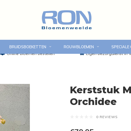
BRUIDSBOEKETTEN
ROUWBLOEMEN
SPECIALE
Online bloemen bestellen
Eigen bezorgdienst in
Kerststuk 
Orchidee
0 REVIEWS