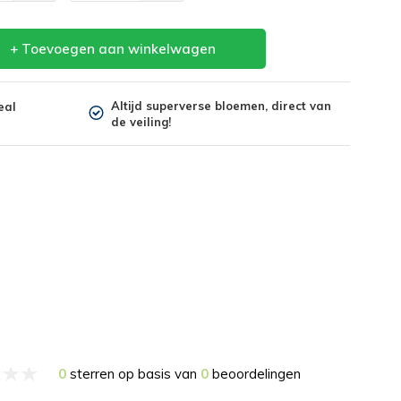
+ Toevoegen aan winkelwagen
Altijd superverse bloemen, direct van
eal
de veiling!
0
sterren op basis van
0
beoordelingen