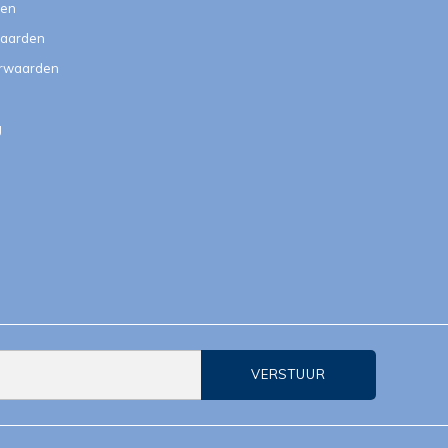
ten
aarden
orwaarden
g
VERSTUUR