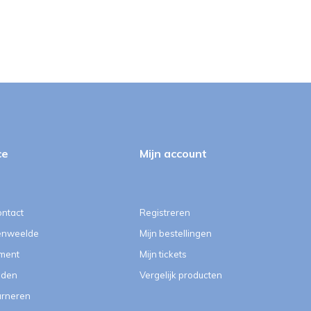
ce
Mijn account
ontact
Registreren
enweelde
Mijn bestellingen
ment
Mijn tickets
eden
Vergelijk producten
urneren