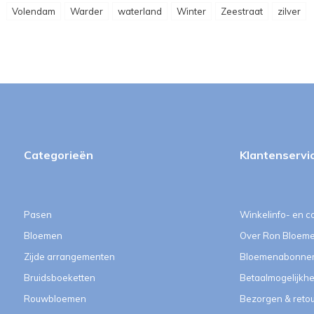
Volendam
Warder
waterland
Winter
Zeestraat
zilver
Categorieën
Klantenservi
Pasen
Winkelinfo- en c
Bloemen
Over Ron Bloem
Zijde arrangementen
Bloemenabonne
Bruidsboeketten
Betaalmogelijkh
Rouwbloemen
Bezorgen & reto