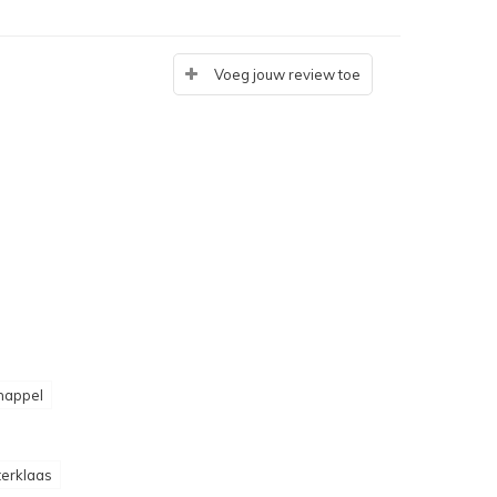
Voeg jouw review toe
appel
terklaas