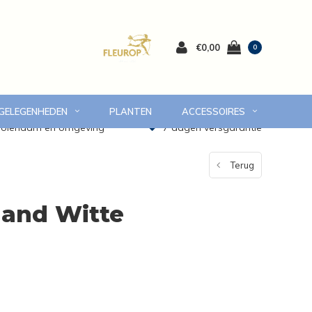
€0,00
0
 GELEGENHEDEN
PLANTEN
ACCESSOIRES
 Volendam en omgeving
7 dagen versgarantie
Terug
Mand Witte