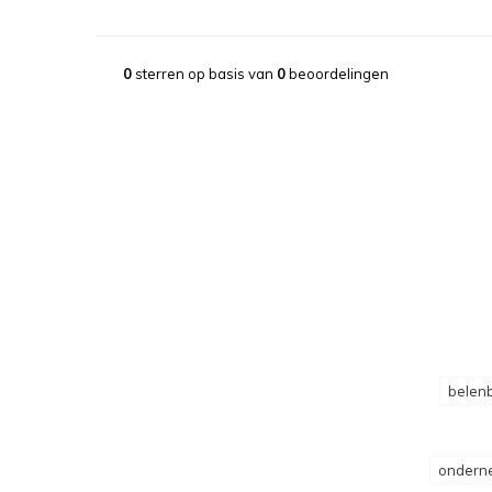
0
sterren op basis van
0
beoordelingen
belenb
ondern