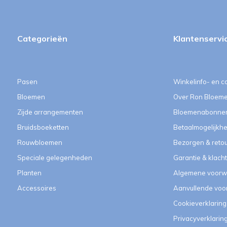
Categorieën
Klantenservi
Pasen
Winkelinfo- en c
Bloemen
Over Ron Bloem
Zijde arrangementen
Bloemenabonne
Bruidsboeketten
Betaalmogelijkh
Rouwbloemen
Bezorgen & reto
Speciale gelegenheden
Garantie & klach
Planten
Algemene voorw
Accessoires
Aanvullende vo
Cookieverklaring
Privacyverklarin