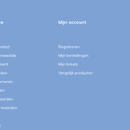
ce
Mijn account
ontact
Registreren
enweelde
Mijn bestellingen
ment
Mijn tickets
eden
Vergelijk producten
urneren
ten
aarden
orwaarden
g