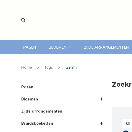
PASEN
BLOEMEN
ZIJDE ARRANGEMENTEN
voor 14:00 uur besteld, vandaag bezorgd
Home
Tags
Germini
Zoekr
Pasen
Bloemen
Zijde arrangementen
Bruidsboeketten