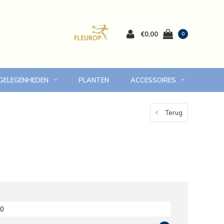
€0,00
0
 GELEGENHEDEN
PLANTEN
ACCESSOIRES
 Volendam en omgeving
7 dagen versgarantie
Terug