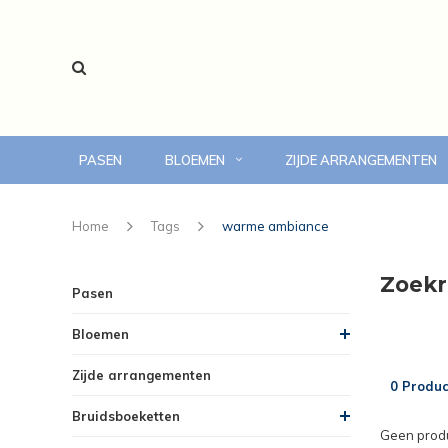
PASEN
BLOEMEN
ZIJDE ARRANGEMENTEN
voor 14:00 uur besteld, vandaag bezorgd
Home
Tags
warme ambiance
Zoekr
Pasen
Bloemen
Zijde arrangementen
0 Produc
Bruidsboeketten
Geen produ