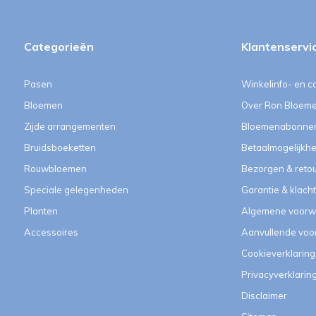
Categorieën
Klantenservi
Pasen
Winkelinfo- en c
Bloemen
Over Ron Bloem
Zijde arrangementen
Bloemenabonne
Bruidsboeketten
Betaalmogelijkh
Rouwbloemen
Bezorgen & reto
Speciale gelegenheden
Garantie & klach
Planten
Algemene voorw
Accessoires
Aanvullende vo
Cookieverklaring
Privacyverklarin
Disclaimer