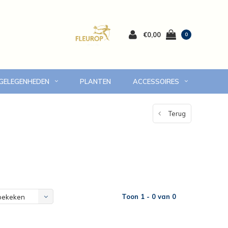
€0,00
0
 GELEGENHEDEN
PLANTEN
ACCESSOIRES
 Volendam en omgeving
7 dagen versgarantie
Terug
Toon 1 - 0 van 0
bekeken