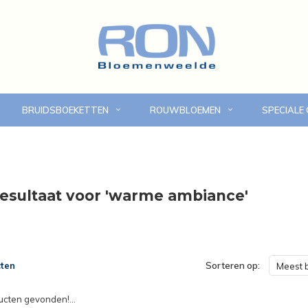
BRUIDSBOEKETTEN
ROUWBLOEMEN
SPECIALE
Online bloemen bestellen
Eigen bezorgdienst in
esultaat voor 'warme ambiance'
ten
Sorteren op:
Meest 
cten gevonden!...