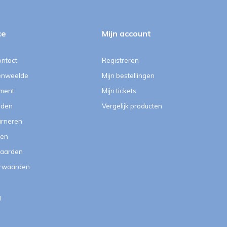
ce
Mijn account
ontact
Registreren
enweelde
Mijn bestellingen
ment
Mijn tickets
eden
Vergelijk producten
urneren
ten
aarden
orwaarden
g