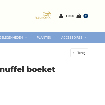
€0,00
0
 GELEGENHEDEN
PLANTEN
ACCESSOIRES
 Volendam en omgeving
7 dagen versgarantie
Terug
knuffel boeket