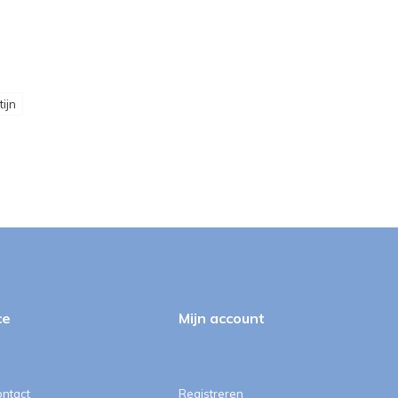
ijn
ce
Mijn account
ontact
Registreren