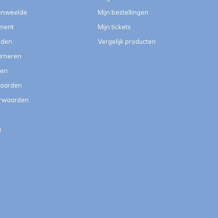
enweelde
Mijn bestellingen
ment
Mijn tickets
eden
Vergelijk producten
urneren
ten
aarden
orwaarden
g