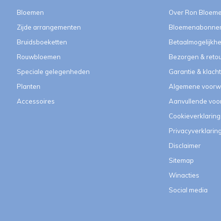
Bloemen
Over Ron Bloem
Zijde arrangementen
Bloemenabonne
Bruidsboeketten
Betaalmogelijkh
Rouwbloemen
Bezorgen & reto
Speciale gelegenheden
Garantie & klach
Planten
Algemene voorw
Accessoires
Aanvullende vo
Cookieverklaring
Privacyverklarin
Disclaimer
Sitemap
Winacties
Social media