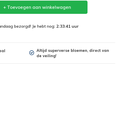
+ Toevoegen aan winkelwagen
vandaag bezorgd! Je hebt nog:
2:33:40
uur
Altijd superverse bloemen, direct van
eal
de veiling!