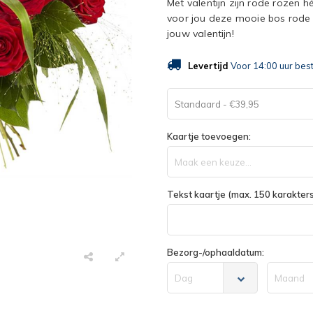
Met valentijn zijn rode rozen 
voor jou deze mooie bos rode r
jouw valentijn!
Levertijd
Voor 14:00 uur bes
Standaard - €39,95
Kaartje toevoegen:
Maak een keuze...
Tekst kaartje (max. 150 karakters
Bezorg-/ophaaldatum:
Dag
Maand