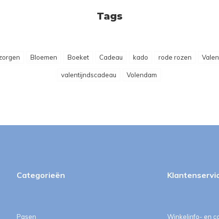
Tags
zorgen
Bloemen
Boeket
Cadeau
kado
rode rozen
Valent
valentijndscadeau
Volendam
Categorieën
Klantenservi
Pasen
Winkelinfo- en c