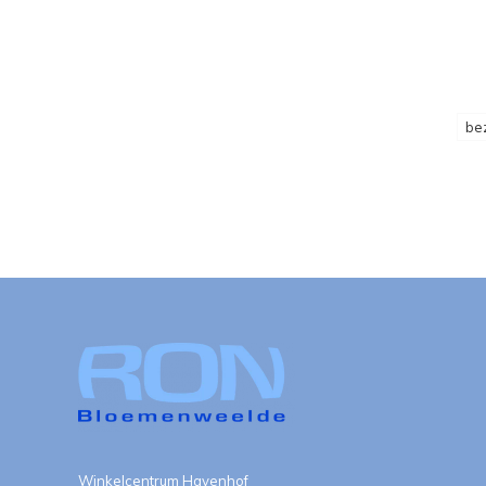
be
Winkelcentrum Havenhof