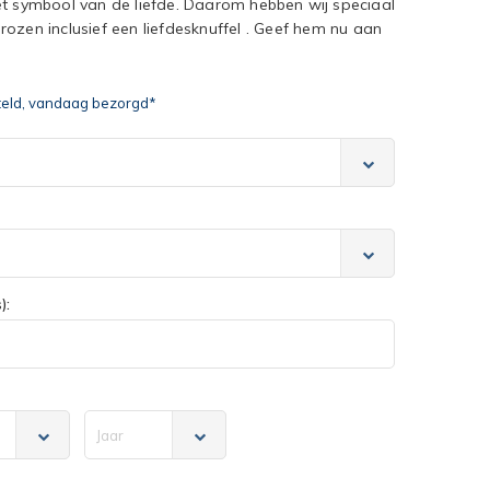
hét symbool van de liefde. Daarom hebben wij speciaal
ozen inclusief een liefdesknuffel . Geef hem nu aan
teld, vandaag bezorgd*
):
Jaar