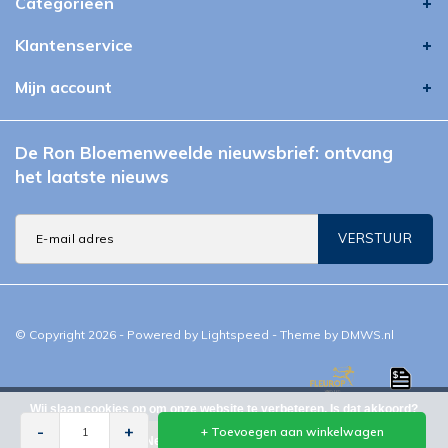
Categorieën
Klantenservice
Mijn account
De Ron Bloemenweelde nieuwsbrief: ontvang
het laatste nieuws
VERSTUUR
© Copyright 2026 - Powered by
Lightspeed
- Theme by
DMWS.nl
Wij slaan cookies op om onze website te verbeteren. Is dat akkoord?
-
Ron Bloemenweelde
4,9
/
5
-
100+
beoordelingen op
google.nl
-
+
+ Toevoegen aan winkelwagen
Ja
Nee
Meer over privacy en cookies »